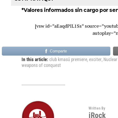
*Valores informados sin cargo por ser
[vsw id=”aEaqdPIL1Ss” source=”youtu
autoplay=”n
Comparte
In this article:
club kmasú premiere
,
exciter
,
Nuclear
weapons of conquest
Written By
iRock