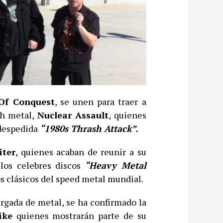
Of Conquest
, se unen para traer a
sh metal,
Nuclear Assault
, quienes
 despedida
“1980s Thrash Attack”.
iter
, quienes acaban de reunir a su
 los celebres discos
“Heavy Metal
s clásicos del speed metal mundial.
argada de metal, se ha confirmado la
ike
quienes mostrarán parte de su