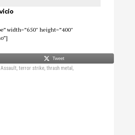
vicio
be” width=”650″ height=”400″
o”]
Tweet
 Assault
,
terror strike
,
thrash metal
,