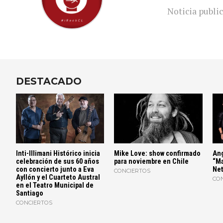
Noticia public
DESTACADO
Inti-Illimani Histórico inicia
Mike Love: show confirmado
Ang
celebración de sus 60 años
para noviembre en Chile
“Ma
con concierto junto a Eva
Net
CONCIERTOS
Ayllón y el Cuarteto Austral
CO
en el Teatro Municipal de
Santiago
CONCIERTOS