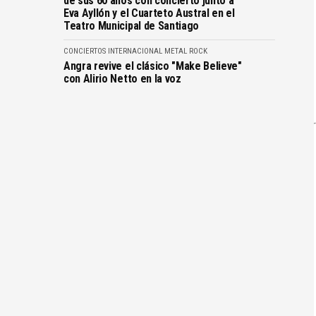
de sus 60 años con concierto junto a
Eva Ayllón y el Cuarteto Austral en el
Teatro Municipal de Santiago
CONCIERTOS
INTERNACIONAL
METAL
ROCK
Angra revive el clásico "Make Believe"
con Alirio Netto en la voz