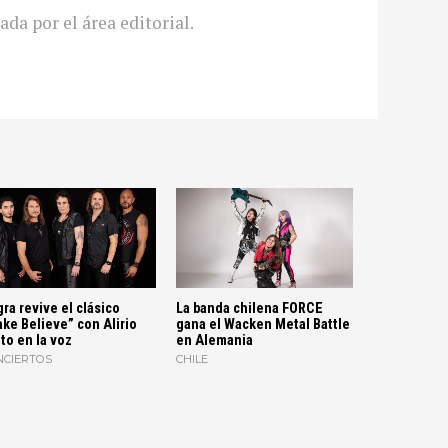
ada por el área editorial.
ra revive el clásico
La banda chilena FORCE
ke Believe” con Alirio
gana el Wacken Metal Battle
to en la voz
en Alemania
NCIERTOS
CHILE