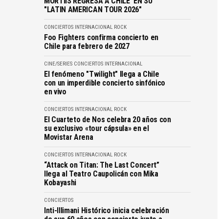
MORTIIS REGRESA A CHILE EN SU
"LATIN AMERICAN TOUR 2026"
CONCIERTOS
INTERNACIONAL
ROCK
Foo Fighters confirma concierto en
Chile para febrero de 2027
CINE/SERIES
CONCIERTOS
INTERNACIONAL
El fenómeno "Twilight" llega a Chile
con un imperdible concierto sinfónico
en vivo
CONCIERTOS
INTERNACIONAL
ROCK
El Cuarteto de Nos celebra 20 años con
su exclusivo «tour cápsula» en el
Movistar Arena
CONCIERTOS
INTERNACIONAL
ROCK
“Attack on Titan: The Last Concert”
llega al Teatro Caupolicán con Mika
Kobayashi
CONCIERTOS
Inti-Illimani Histórico inicia celebración