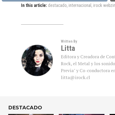
In this article:
destacado
,
internacional
,
irock webzi
Written By
Litta
Editora y Creadora de Cont
Rock, el Metal y los soni
Previa" y Co-conductora en 
litta@irock.cl
DESTACADO