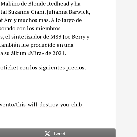
 Makino de Blonde Redhead y ha
tal Suzanne Ciani, Julianna Barwick,
of Arc y muchos más. A lo largo de
laborado con los miembros
, el sintetizador de M83 Joe Berry y
también fue producido en una
a su álbum «Mira» de 2021.
toticket con los siguientes precios:
vento/this-will-destroy-you-
club-
Tweet