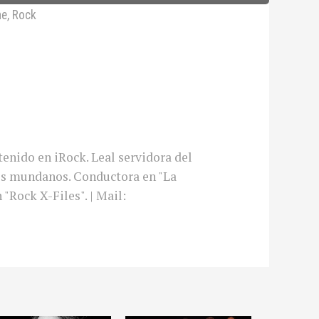
ne
,
Rock
enido en iRock. Leal servidora del
dos mundanos. Conductora en "La
"Rock X-Files". | Mail: