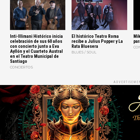
Inti-Illimani Histórico inicia
El histórico Teatro Roma
Mik
celebración de sus 60 años
recibe a Julius Popper y La
par
con concierto junto a Eva
Rata Bluesera
CO
Ayllón y el Cuarteto Austral
BLUES / SOUL
en el Teatro Municipal de
Santiago
CONCIERTOS
ADVERTISEME